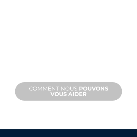
PRODUITS
ET
ASSISTANCE
TECHNIQUE
Nous vous soutenons, vous et votre
projet d'aménagement aquatique.
Nous offrons une assistance produit
avec des délais d'exécution rapides et
des services sur site et à distance.
COMMENT NOUS
POUVONS
VOUS AIDER