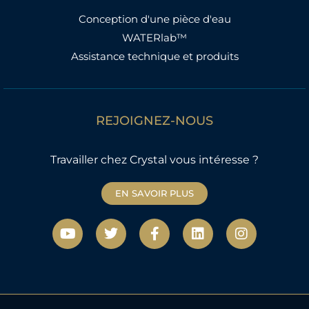
Conception d'une pièce d'eau
WATERlab™
Assistance technique et produits
REJOIGNEZ-NOUS
Travailler chez Crystal vous intéresse ?
EN SAVOIR PLUS
Y
T
F
L
I
o
w
a
i
n
u
i
c
n
s
t
t
e
k
t
u
t
b
e
a
b
e
o
d
g
e
r
o
i
r