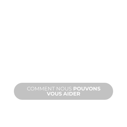
FABRICATION
SUR
MESURE
De la conception à la mise en service,
des innovations de produits nouveaux
et personnalisés pour répondre à vos
besoins en matière de conception et
de performance.
COMMENT NOUS
POUVONS
VOUS AIDER