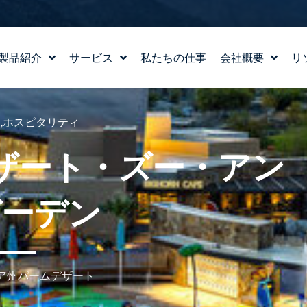
製品紹介
サービス
私たちの仕事
会社概要
リ
水場のデザイン
ストーリー
WATERLAB™
私たちの価値観
ト
,
ホスピタリティ
製品および技術サポート
チーム紹介
ザート・ズー・アン
採用情報
ガーデン
ア州パームデザート