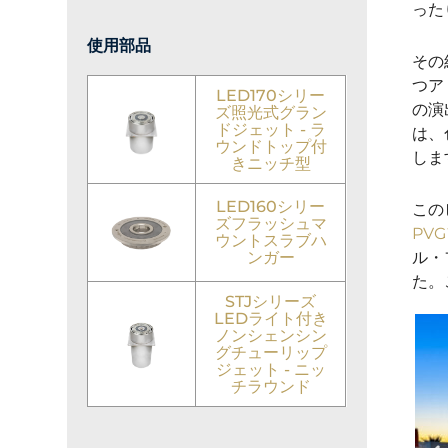
った
使用部品
その
つア
LED170シリー
の演
ズ照光式グラン
ドジェット - ラ
は、
ウンドトップ付
しま
きニッチ型
LED160シリー
この
ズフラッシュマ
PV
ウントスラブハ
ンガー
ル・
た。
STJシリーズ
LEDライト付き
ノンシェンシン
グチューリップ
ジェット - ニッ
チラウンド