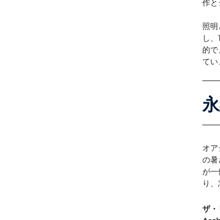
作と
照明
し、
的で
てい
永
オア
の暑
が一
り、
ザ・