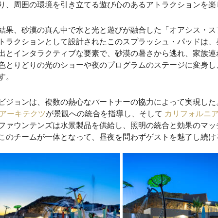
り、周囲の環境を引き立てる遊び心のあるアトラクションを楽
結果、砂漠の真ん中で水と光と遊びが融合した「
オアシス・ス
トラクションとして設計されたこのスプラッシュ・パッドは、
出とインタラクティブな要素で、砂漠の暑さから逃れ、家族連
色とりどりの光のショーや夜のプログラムのステージに変身し
す。
ビジョンは、複数の熱心なパートナーの協力によって実現した
Gアーキテクツ
が景観への統合を指導し、そして
カリフォルニ
ファウンテンズは
水景製品を供給し、照明の統合と効果のマッ
このチームが一体となって、昼夜を問わずゲストを魅了し続け