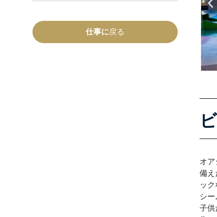
仕事に
戻る
ビ
オア
備え
ック
シー
子供