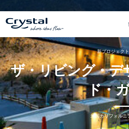
コ
へ
ン
ス
テ
キ
ン
ッ
ツ
プ
へ
ス
キ
新プロジェク
ッ
ザ・リビング・デ
プ
ド・
米国カリフォルニ