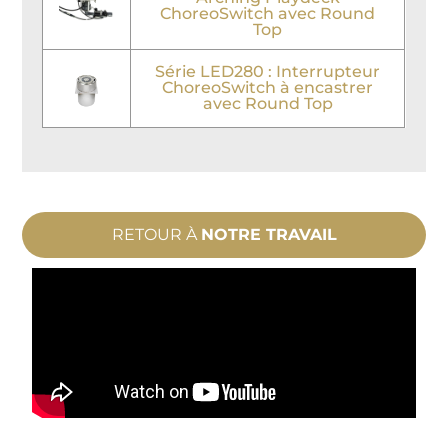
ChoreoSwitch avec Round
Top
Série LED280 : Interrupteur
ChoreoSwitch à encastrer
avec Round Top
RETOUR À
NOTRE TRAVAIL