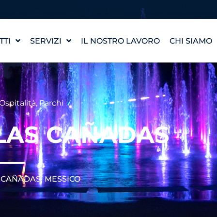
TTI
SERVIZI
IL NOSTRO LAVORO
CHI SIAMO
PROGETTAZIONE DI
LA NOSTRA
UN'OPERA D'ACQUA
I NOSTRI 
WATERLAB™
INCONTRA
Ospitalità
,
Parchi
ASSISTENZA TECNICA E
AI PRODOTTI
CARRIERA
LAS CAÑADAS
CAÑADAS, MESSICO