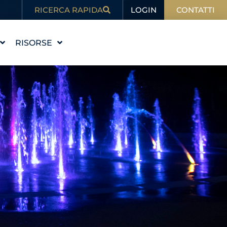
LOGIN
RICERCA RAPIDA
CONTATTI
RISORSE
 STORIA
ISTRUZIONE
VALORI
BLOG
RE IL TEAM
NELLE NOTIZIE