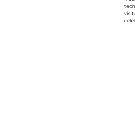
tecn
visi
cele