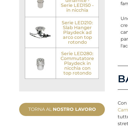
dinamite -
fam
Serie LED150 -
in nicchia
Uno
Serie LED210:
cre
Slab Hanger
cam
Playdeck ad
arco con top
pan
rotondo
l'a
Serie LED280:
Commutatore
Playdeck in
nicchia con
top rotondo
B
Con 
TORNA AL
NOSTRO LAVORO
Cam
tutt
stre