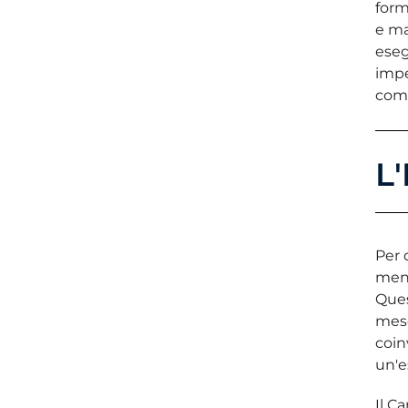
form
e ma
ese
impe
comp
L
Per 
ment
Ques
mesc
coin
un'e
Il C