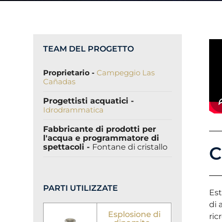
TEAM DEL PROGETTO
Proprietario -
Campeggio Las
Cañadas
Progettisti acquatici -
Idrodrammatica
Fabbricante di prodotti per
l'acqua
e programmatore di
spettacoli
-
Fontane di cristallo
C
PARTI UTILIZZATE
Est
di 
Esplosione di
ric