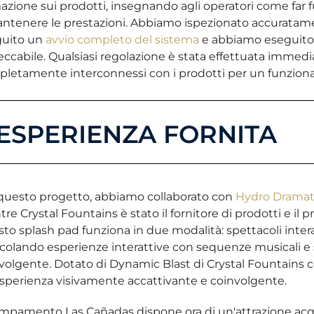
azione sui prodotti, insegnando agli operatori come far fu
ntenere le prestazioni. Abbiamo ispezionato accuratament
guito un
avvio completo del sistema
e abbiamo eseguito 
ccabile. Qualsiasi regolazione è stata effettuata immedi
letamente interconnessi con i prodotti per un funziona
'ESPERIENZA FORNITA
questo progetto, abbiamo collaborato con
Hydro Dramat
re Crystal Fountains è stato il fornitore di prodotti e il
to splash pad funziona in due modalità: spettacoli interatt
olando esperienze interattive con sequenze musicali e
volgente. Dotato di Dynamic Blast di Crystal Fountains c
sperienza visivamente accattivante e coinvolgente.
ampamento Las Cañadas dispone ora di un'attrazione ac