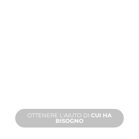
ASSISTENZA
TECNICA E SUI
PRODOTTI
Siamo al fianco di lei e del suo
progetto di giochi d'acqua. Offriamo
assistenza sui prodotti con tempi
rapidi, con servizi disponibili sia in loco
che a distanza.
OTTENERE L'AIUTO DI
CUI HA
BISOGNO