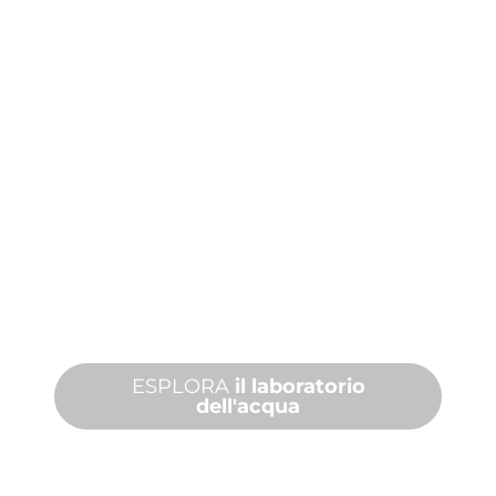
WATERlab™
La prima suite di controllo di
simulazione, progettazione e
programmazione 3D basata sulla fisica
del settore.
ESPLORA
il laboratorio
dell'acqua