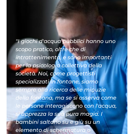
"I giochi d'acqua pubblici hanno uno
scopo pratico, oltre che di
intrattenimento, e sono importanti
per la psicologia collettiva della
società. Noi, come progettisti
specializzati in fontane, siamo
sempre alla ricerca delle minuzie
della fontana, ma se si osserva come
le persone interagiscono con l'acqua,
si apprezza la sua pura magia. I
bambini saltano su e giù su un
elemento di schermatura o