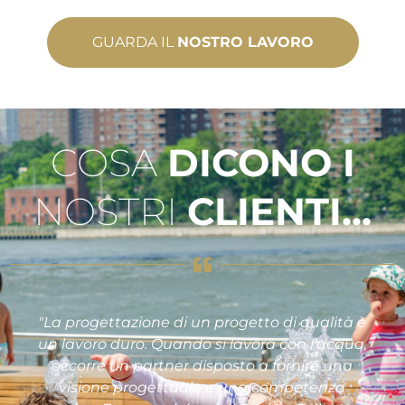
GUARDA IL
NOSTRO LAVORO
COSA
DICONO I
NOSTRI
CLIENTI...
"La progettazione di un progetto di qualità è
un lavoro duro. Quando si lavora con l'acqua,
occorre un partner disposto a fornire una
visione progettuale e una competenza