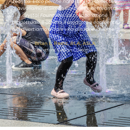
tecnica. Ecco perché noi di Design Collective
ci avvaliamo di Simon Gardiner e del team di
Crystal Fountains. La collaborazione
progettuale è ottima, il prodotto è eccellente
e ci divertiamo a dare vita alle idee insieme!".
Brian L. Reetz, RLA, ASLA
Direttore, Design Collective