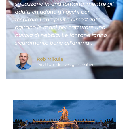
sguazzano in una fontana, mentre gli
adulti chiudono gli occhi per
respirare l'aria pulita circostante o
agitano le mani per catturare una
nuvola di nebbia. Le fontane fanno
sicuramente bene all'anima".
Rob Mikula
Direttore del design creativo