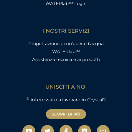
WATERlab™ Login
I NOSTRI SERVIZI
Progettazione di un'opera d'acqua
WATERlab™
Assistenza tecnica e ai prodotti
UNISCITI A NOI
È interessato a lavorare in Crystal?
SCOPRI DI PIÙ
Y
T
F
L
I