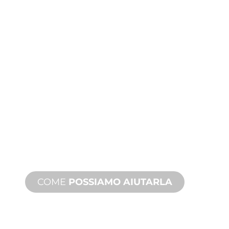
PRODUZIONE
PERSONALIZZATA
Dall'ideazione alla messa in servizio,
innovazioni di prodotto nuove e
personalizzate per soddisfare le sue
esigenze di design e prestazioni.
COME
POSSIAMO AIUTARLA