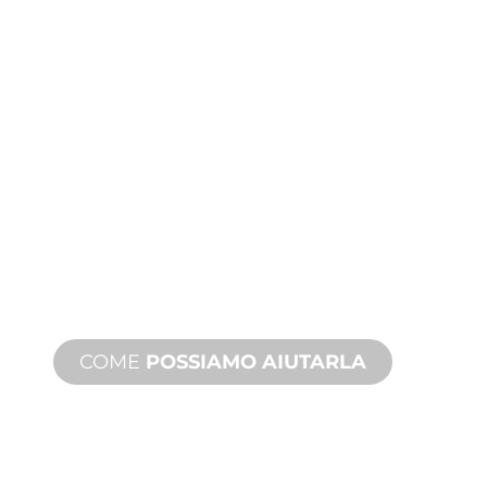
ASSISTENZA
TECNICA E SUI
PRODOTTI
Siamo al fianco di lei e del suo
progetto di giochi d'acqua. Offriamo
assistenza sui prodotti con tempi
rapidi, con servizi disponibili sia in loco
che a distanza.
COME
POSSIAMO AIUTARLA