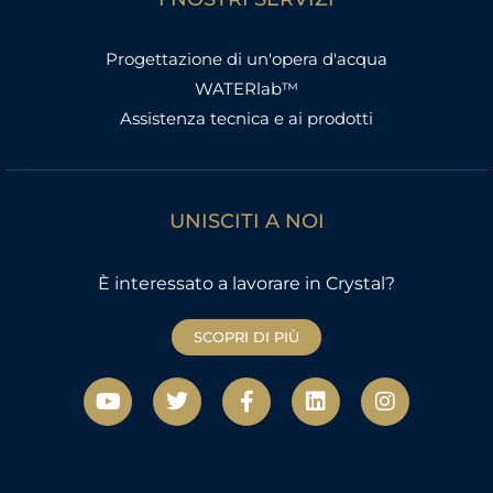
Progettazione di un'opera d'acqua
WATERlab™
Assistenza tecnica e ai prodotti
UNISCITI A NOI
È interessato a lavorare in Crystal?
SCOPRI DI PIÙ
Y
T
F
L
I
o
w
a
i
n
u
i
c
n
s
t
t
e
k
t
u
t
b
e
a