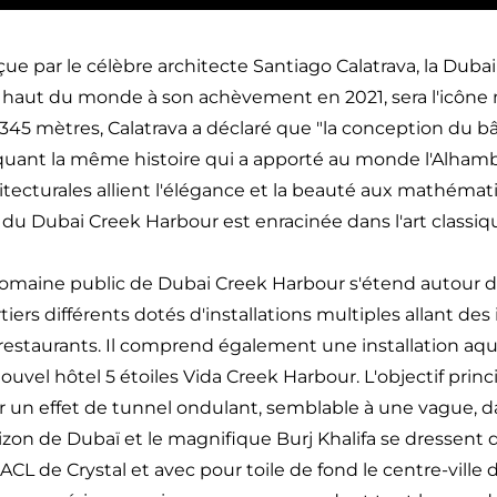
ue par le célèbre architecte Santiago Calatrava, la Dubai
 haut du monde à son achèvement en 2021, sera l'icôn
 345 mètres, Calatrava a déclaré que "la conception du bât
uant la même histoire qui a apporté au monde l'Alhamb
itecturales allient l'élégance et la beauté aux mathémat
 du Dubai Creek Harbour est enracinée dans l'art classiq
omaine public de Dubai Creek Harbour s'étend autour 
tiers différents dotés d'installations multiples allant 
restaurants. Il comprend également une installation aqu
ouvel hôtel 5 étoiles Vida Creek Harbour. L'objectif princi
r un effet de tunnel ondulant, semblable à une vague, da
rizon de Dubaï et le magnifique Burj Khalifa se dresse
CL de Crystal et avec pour toile de fond le centre-ville