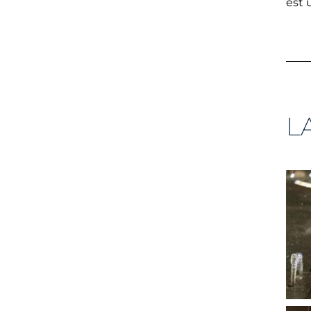
est 
L