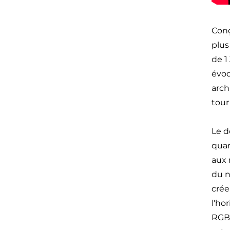
Conç
plus
de 1
évoq
arch
tour
Le d
quar
aux 
du n
crée
l'ho
RGBA