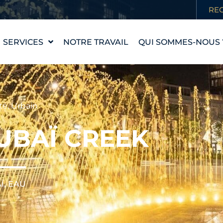
RE
SERVICES
NOTRE TRAVAIL
QUI SOMMES-NOUS 
CONCEPTION D'UNE
NOTRE HISTOIRE
PIÈCE D'EAU
NOS VALEURS
WATERLAB™
RENCONTRER
té
,
Urbain
ASSISTANCE
L'ÉQUIPE
TECHNIQUE ET
UBAÏ CREEK
PRODUITS
CARRIÈRES
Ï, EAU