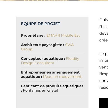
Duba
ÉQUIPE DE PROJET
l'hi
déve
Propriétaire :
EMAAR Middle
Est
créé
Architecte paysagiste :
SWA
Group
Le p
Concepteur aquatique :
Fluidity
impr
Design Consultant
vent
Entrepreneur en aménagement
l'im
aquatique :
L'eau en mouvement
conv
Fabricant de produits aquatiques
rési
:
Fontaines en cristal