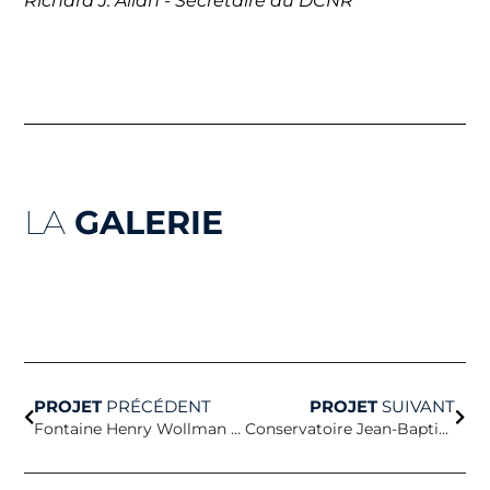
Richard J. Allan - Secrétaire du DCNR
LA
GALERIE
Précédent
Suiv
PROJET
PRÉCÉDENT
PROJET
SUIVANT
Fontaine Henry Wollman Bloch
Conservatoire Jean-Baptiste Lully