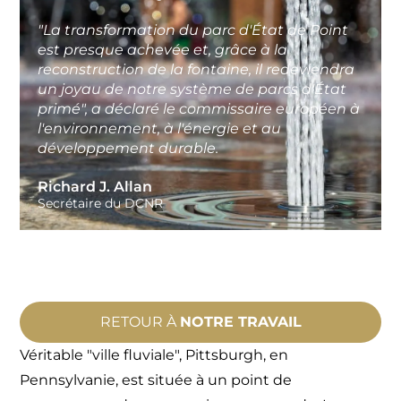
"La transformation du parc d'État de Point
est presque achevée et, grâce à la
reconstruction de la fontaine, il redeviendra
un joyau de notre système de parcs d'État
primé", a déclaré le commissaire européen à
l'environnement, à l'énergie et au
développement durable.
Richard J. Allan
Secrétaire du DCNR
RETOUR À
NOTRE TRAVAIL
Véritable "ville fluviale", Pittsburgh, en
Pennsylvanie, est située à un point de