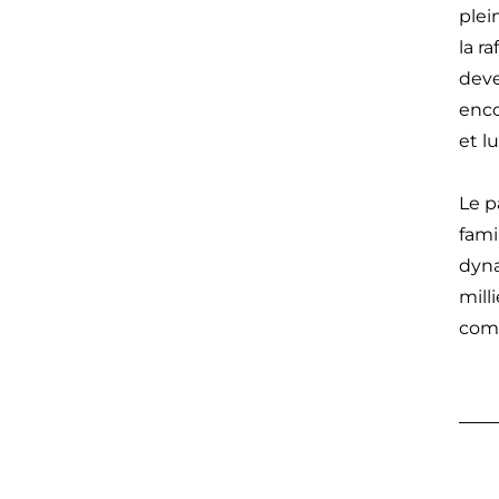
plei
la r
deve
enco
et l
Le p
fami
dyna
mill
com