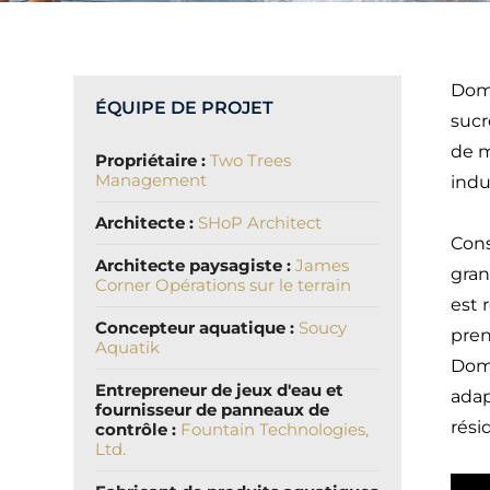
Domi
ÉQUIPE DE PROJET
sucr
de m
Propriétaire :
Two Trees
Management
indu
Architecte :
SHoP Architect
Cons
Architecte paysagiste :
James
gran
Corner Opérations sur le terrain
est 
Concepteur aquatique :
Soucy
pren
Aquatik
Domi
Entrepreneur de jeux d'eau et
adap
fournisseur de panneaux de
rési
contrôle :
Fountain Technologies,
Ltd.