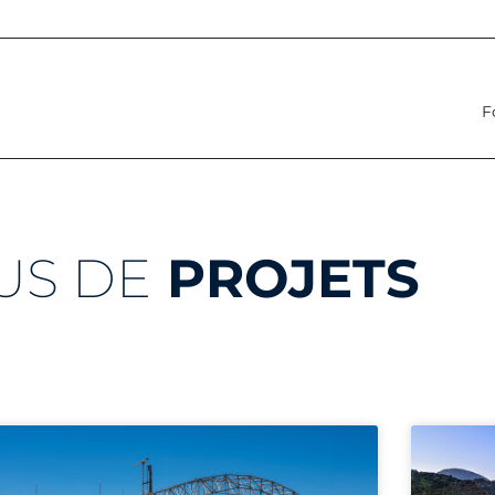
F
US DE
PROJETS