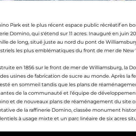
no Park est le plus récent espace public récréatif en bor
erie Domino, qui s'étend sur 11 acres. Inauguré en juin 201
ille de long, situé juste au nord du pont de Williamsburg, 
striels les plus emblématiques du front de mer de New 
truite en 1856 sur le front de mer de Williamsburg, la D
des usines de fabrication de sucre au monde. Après la fer
resté en sommeil tandis que les plans de réaménagement é
antes de la communauté et l'équipe de développement. Hu
no et de nouveaux plans de réaménagement du site ont 
tative de la raffinerie Domino, classée monument hist
dentiels à usage mixte et un parc linéaire de six acres s