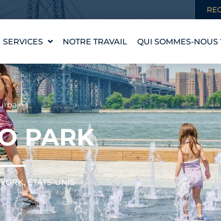
RE
SERVICES
NOTRE TRAVAIL
QUI SOMMES-NOUS 
CONCEPTION D'UNE
NOTRE HISTOIRE
PIÈCE D'EAU
NOS VALEURS
WATERLAB™
RENCONTRER
urbains
ASSISTANCE
L'ÉQUIPE
TECHNIQUE ET
O PARK
PRODUITS
CARRIÈRES
YORK, ÉTATS-UNIS