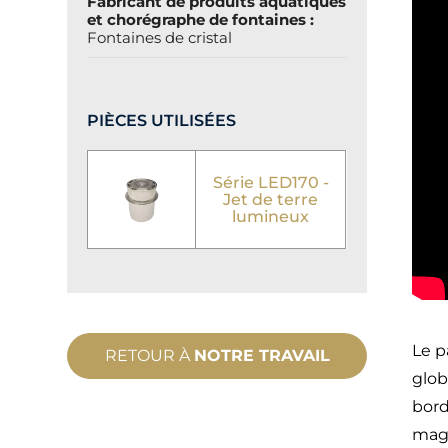
Fabricant de produits aquatiques
et chorégraphe de fontaines :
Fontaines de cristal
PIÈCES UTILISÉES
Série LED170 -
Jet de terre
lumineux
Le p
RETOUR À
NOTRE TRAVAIL
glob
bord
magn