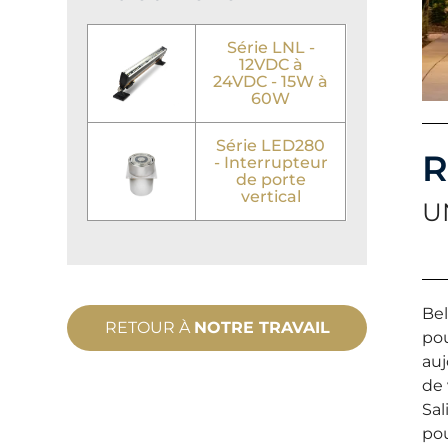
Série LNL -
12VDC à
24VDC - 15W à
60W
Série LED280
R
- Interrupteur
de porte
vertical
U
Bel
RETOUR À
NOTRE TRAVAIL
pou
auj
de 
Sal
pou