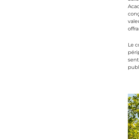
Acad
conç
vale
offr
Le c
péri
sent
publ