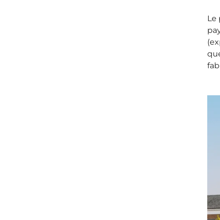
Le 
pay
(
ex
qu
fab