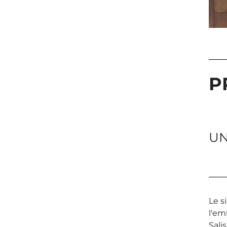
P
UN
Le s
l'em
Sali