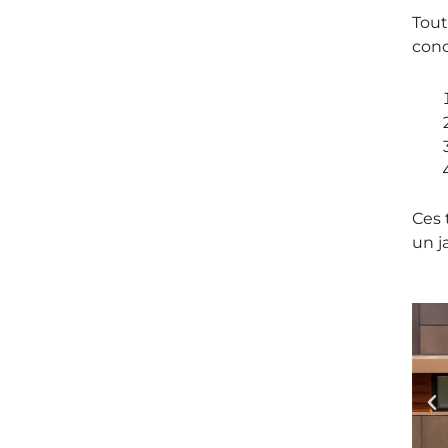
Tout
conc
Ces 
un j