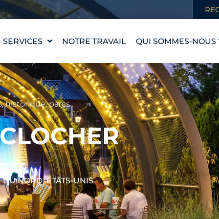
RE
SERVICES
NOTRE TRAVAIL
QUI SOMMES-NOUS 
CONCEPTION D'UNE
NOTRE HISTOIRE
PIÈCE D'EAU
NOS VALEURS
WATERLAB™
RENCONTRER
s
,
historique
,
parcs
ASSISTANCE
L'ÉQUIPE
TECHNIQUE ET
 CLOCHER
PRODUITS
CARRIÈRES
 DU NORD, ÉTATS-UNIS