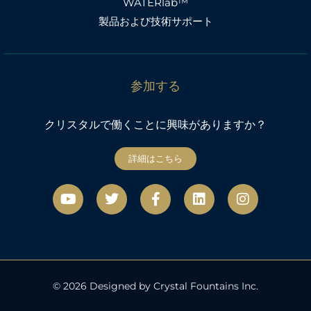
WATERlab™
製品および技術サポート
参加する
クリスタルで働くことに興味がありますか？
詳細はこちら
Y
ツ
フ
リ
イ
o
イ
ェ
ン
ン
u
ッ
イ
ク
ス
t
タ
ス
タ
u
ー
ブ
グ
b
ッ
ラ
e
ク
ム
© 2026 Designed by Crystal Fountains Inc.