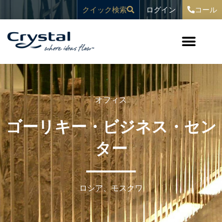
コ
へ
ログイン
クイック検索
コール
ン
ス
テ
キ
ン
ッ
ツ
プ
へ
ス
キ
ッ
プ
オフィス
ゴーリキー・ビジネス・セン
ター
ロシア、モスクワ