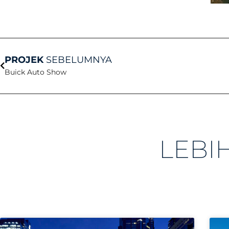
Sebelum
PROJEK
SEBELUMNYA
Buick Auto Show
LEBI