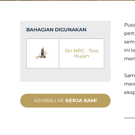
Pusa
BAHAGIAN DIGUNAKAN
pert
semu
ini 
Siri NRC - Tirai
Hujan
men
Sama
mere
eksp
KEMBALI KE
KERJA KAMI