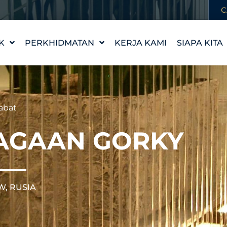
C
K
PERKHIDMATAN
KERJA KAMI
SIAPA KITA
REKA BENTUK CIRI AIR
KISAH KAM
WATERLAB™
NILAI KAMI
PRODUK DAN
TEMUI PA
abat
SOKONGAN TEKNIKAL
KERJAYA
IAGAAN GORKY
, RUSIA