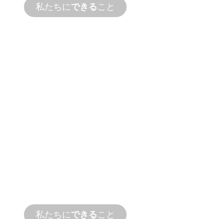
私たちに
できる
こと
製品および技術
サポート
私たちは、お客様とお客様の水まわりプロ
ジェクトを応援します。オンサイトとリモ
ートサービスの両方で、迅速なターンアラ
ウンドタイムで製品サポートを提供しま
す。
私たちに
できる
こと