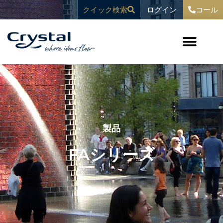
コ
へ
ログイン
クイック検索
コール
ン
ス
テ
キ
ン
ッ
ツ
プ
へ
ス
キ
ッ
プ
製品
FAシリーズ