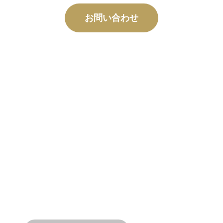
お問い合わせ
カスタム
製造
コンセプトから試運転まで、お客様の設計
と性能のニーズを満たす新製品とカスタム
製品のイノベーション。