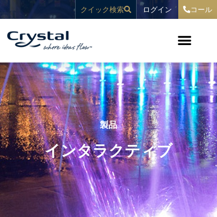
コ
へ
ログイン
クイック検索
コール
ン
ス
テ
キ
ン
ッ
ツ
プ
へ
ス
キ
ッ
プ
製品
インタラクティブ