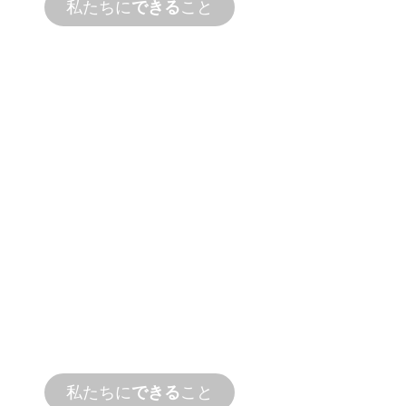
私たちに
できる
こと
製品および技術
サポート
私たちは、お客様とお客様の水まわりプロ
ジェクトを応援します。オンサイトとリモ
ートサービスの両方で、迅速なターンアラ
ウンドタイムで製品サポートを提供しま
す。
私たちに
できる
こと