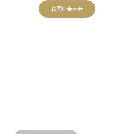
お問い合わせ
カスタム
製造
コンセプトから試運転まで、お客様の設計
と性能のニーズを満たす新製品とカスタム
製品のイノベーション。