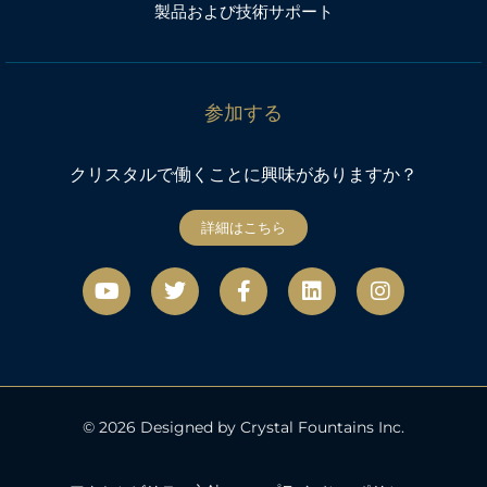
製品および技術サポート
参加する
クリスタルで働くことに興味がありますか？
詳細はこちら
Y
ツ
フ
リ
イ
o
イ
ェ
ン
ン
u
ッ
イ
ク
ス
t
タ
ス
タ
u
ー
ブ
グ
b
ッ
ラ
e
ク
ム
© 2026 Designed by Crystal Fountains Inc.