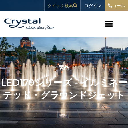
コ
へ
ログイン
クイック検索
コール
ン
ス
テ
キ
ン
ッ
ツ
プ
へ
ス
キ
ッ
プ
製品
LED170シリーズ - イルミネー
テッド・グラウンドジェット