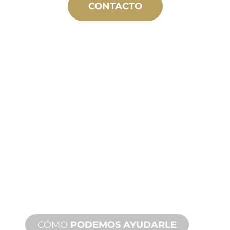
CONTACTO
FABRICACIÓN
A MEDIDA
Desde el concepto hasta la puesta en
marcha, innovaciones de productos
nuevos y personalizados para
satisfacer sus necesidades de diseño y
rendimiento.
CÓMO
PODEMOS AYUDARLE