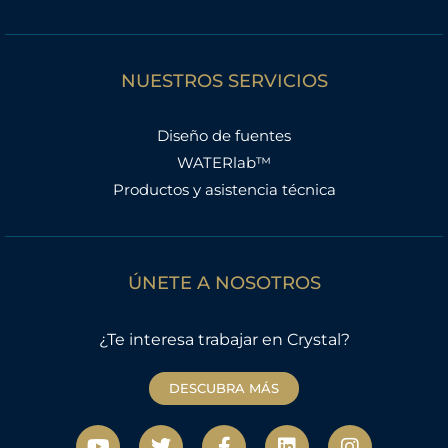
NUESTROS SERVICIOS
Diseño de fuentes
WATERlab™
Productos y asistencia técnica
ÚNETE A NOSOTROS
¿Te interesa trabajar en Crystal?
DESCUBRA MÁS
Y
T
F
L
I