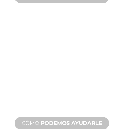
ASISTENCIA
TÉCNICA
Y SOBRE
PRODUCTOS
Le respaldamos a usted y a su
proyecto de fuente de agua.
Ofrecemos soporte de producto con
un tiempo de respuesta rápido con
servicios tanto in situ como remotos
disponibles.
CÓMO
PODEMOS AYUDARLE