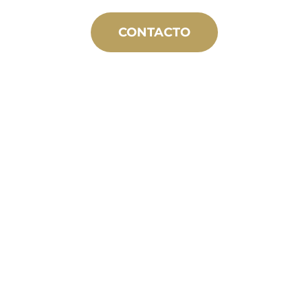
CONTACTO
FABRICACIÓN
A MEDIDA
Desde el concepto hasta la puesta en
marcha, innovaciones de productos
nuevos y personalizados para
satisfacer sus necesidades de diseño y
rendimiento.