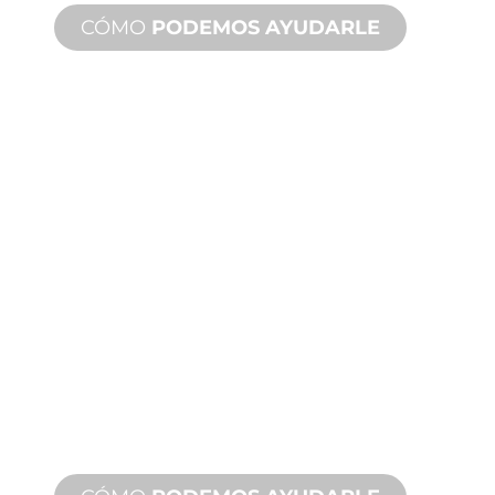
CÓMO
PODEMOS AYUDARLE
ASISTENCIA
TÉCNICA
Y SOBRE
PRODUCTOS
Le respaldamos a usted y a su
proyecto de fuente de agua.
Ofrecemos soporte de producto con
un tiempo de respuesta rápido con
servicios tanto in situ como remotos
disponibles.