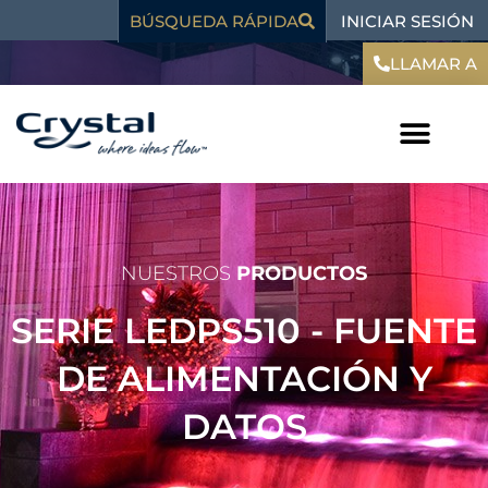
Ir
contenido
INICIAR SESIÓN
BÚSQUEDA RÁPIDA
al
contenido
LLAMAR A
NUESTROS
PRODUCTOS
SERIE LEDPS510 - FUENTE
DE ALIMENTACIÓN Y
DATOS