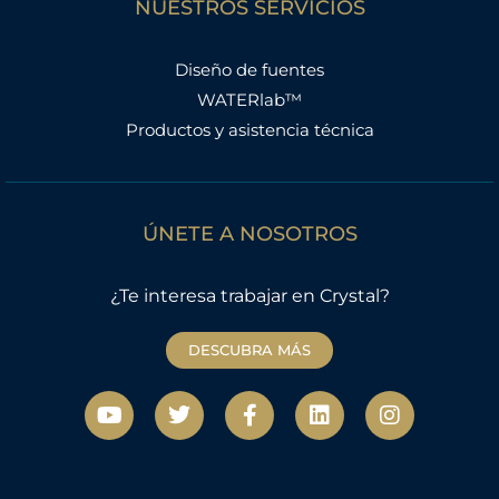
NUESTROS SERVICIOS
Diseño de fuentes
WATERlab™
Productos y asistencia técnica
ÚNETE A NOSOTROS
¿Te interesa trabajar en Crystal?
DESCUBRA MÁS
Y
T
F
L
I
o
w
a
i
n
u
i
c
n
s
t
t
e
k
t
u
t
b
e
a