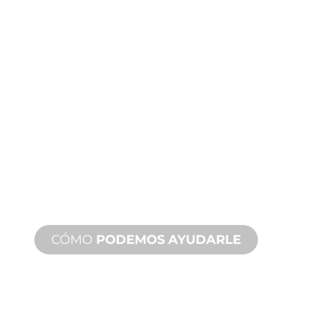
ASISTENCIA
TÉCNICA
Y SOBRE
PRODUCTOS
Le respaldamos a usted y a su
proyecto de fuente de agua.
Ofrecemos soporte de producto con
un tiempo de respuesta rápido con
servicios tanto in situ como remotos
disponibles.
CÓMO
PODEMOS AYUDARLE