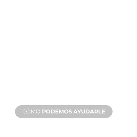
FABRICACIÓN
A MEDIDA
Desde el concepto hasta la puesta en
marcha, innovaciones de productos
nuevos y personalizados para
satisfacer sus necesidades de diseño y
rendimiento.
CÓMO
PODEMOS AYUDARLE