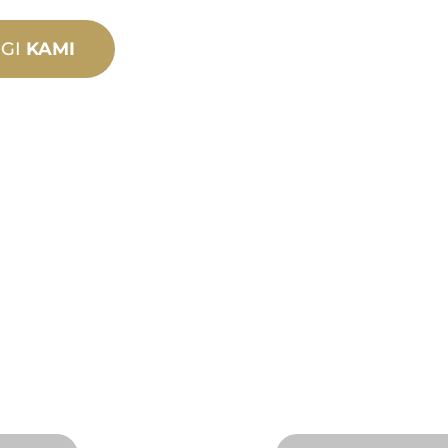
GI
KAMI
DUKU
R
DAN TE
Kami mendukung An
ovasi produk baru
Kami menawarkan
uhan desain dan
penyelesaian yang
dan jarak jauh yang