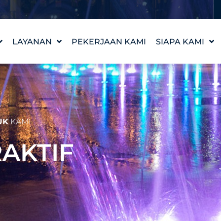
LAYANAN
PEKERJAAN KAMI
SIAPA KAMI
DESAIN FITUR AIR
KISAH KAMI
WATERLAB™
NILAI-NILAI KA
DUKUNGAN PRODUK
TEMUI TIM
DAN TEKNIS
KARIR
UK
KAMI
RAKTIF