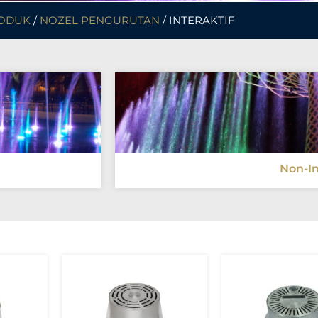
ODUK
/
NOZEL PENGURUTAN
/ INTERAKTIF
Non-In