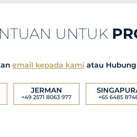
ANTUAN UNTUK
PR
kan
email kepada kami
atau Hubungi
JERMAN
SINGAPUR
+49 2571 8063 977
+65 6485 874