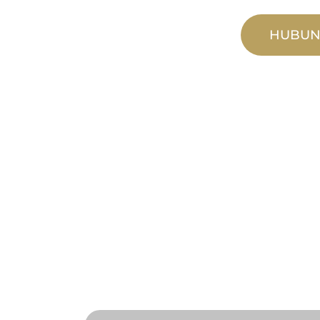
HUBUN
MANUFAKTU
KHUSUS
Dari konsep hingga komisioning, in
dan khusus untuk memenuhi kebut
kinerja Anda.