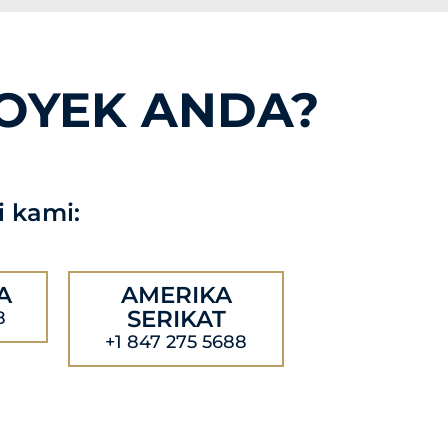
OYEK ANDA?
 kami:
A
AMERIKA
SERIKAT
8
+1 847 275 5688