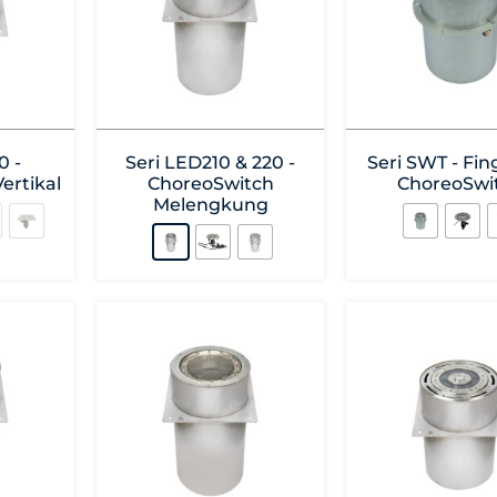
0 -
Seri LED210 & 220 -
Seri SWT - Fin
ertikal
ChoreoSwitch
ChoreoSwi
Melengkung