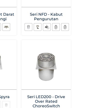
et Darat
Seri NFD - Kabut
angi
Pengurutan
Spyra
Seri LED200 - Drive
Over Rated
ChoreoSwitch