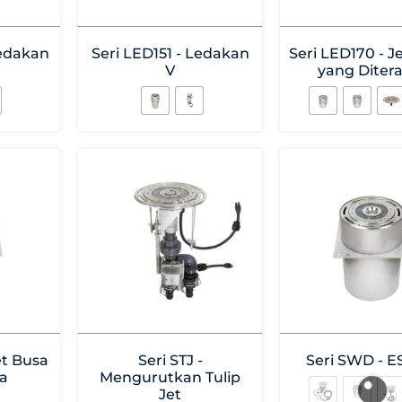
Ledakan
Seri LED151 - Ledakan
Seri LED170 - J
V
yang Diter
et Busa
Seri STJ -
Seri SWD - E
a
Mengurutkan Tulip
Jet