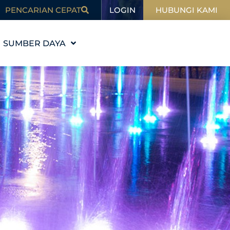
LOGIN
PENCARIAN CEPAT
HUBUNGI KAMI
SUMBER DAYA
PENDIDIKAN
MI
BLOG
DALAM BERITA