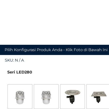
Pilih Konfigurasi Produk Anda - Klik Foto di Bawah Ini
SKU:
N / A
Seri LED280