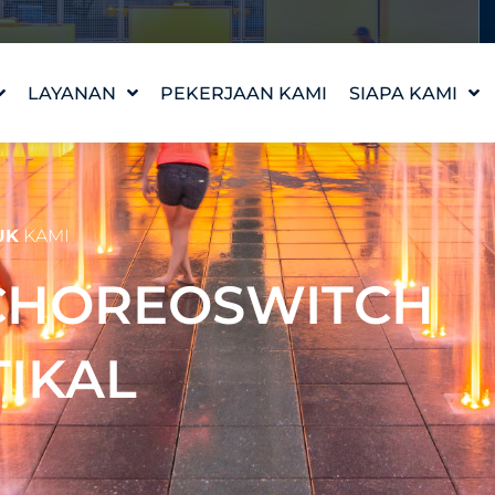
LAYANAN
PEKERJAAN KAMI
SIAPA KAMI
DESAIN FITUR AIR
KISAH KAMI
WATERLAB™
NILAI-NILAI KA
DUKUNGAN PRODUK
TEMUI TIM
UK
KAMI
DAN TEKNIS
KARIR
- CHOREOSWITCH
TIKAL