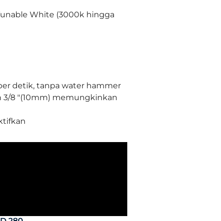
Tunable White (3000k hingga
 per detik, tanpa water hammer
n 3/8 "(10mm) memungkinkan
tifkan
ED 280