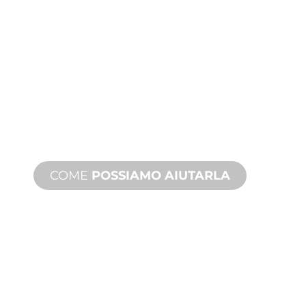
PRODUZIONE
PERSONALIZZATA
Dall'ideazione alla messa in servizio,
innovazioni di prodotto nuove e
personalizzate per soddisfare le sue
esigenze di design e prestazioni.
COME
POSSIAMO AIUTARLA
ASSISTENZA