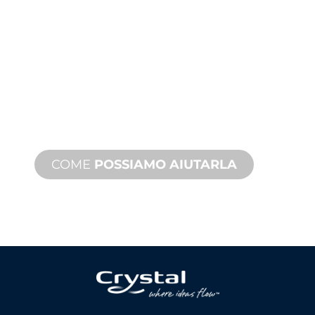
TECNICA E SUI
PRODOTTI
Siamo al fianco di lei e del suo
progetto di giochi d'acqua. Offriamo
assistenza sui prodotti con tempi
rapidi, con servizi disponibili sia in loco
che a distanza.
COME
POSSIAMO AIUTARLA