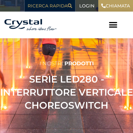
Vai
contenuto
LOGIN
RICERCA RAPIDA
CHIAMATA
al
contenuto
I NOSTRI
PRODOTTI
SERIE LED280 -
INTERRUTTORE VERTICALE
CHOREOSWITCH