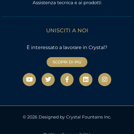
Assistenza tecnica e ai prodotti
UNISCITI A NOI
È interessato a lavorare in Crystal?
SCOPRI DI PIÙ
Y
T
F
L
I
o
w
a
i
n
u
i
c
n
s
t
t
e
k
t
u
t
b
e
a
b
e
o
d
g
e
r
o
i
r
k
n
a
© 2026 Designed by Crystal Fountains Inc.
-
m
f