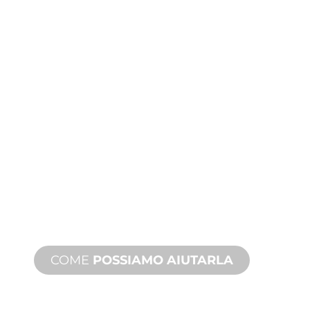
PRODUZIONE
PERSONALIZZATA
Dall'ideazione alla messa in servizio,
innovazioni di prodotto nuove e
personalizzate per soddisfare le sue
esigenze di design e prestazioni.
COME
POSSIAMO AIUTARLA