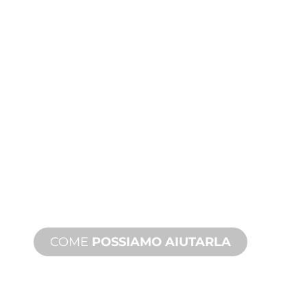
ASSISTENZA
TECNICA E SUI
PRODOTTI
Siamo al fianco di lei e del suo
progetto di giochi d'acqua. Offriamo
assistenza sui prodotti con tempi
rapidi, con servizi disponibili sia in loco
che a distanza.
COME
POSSIAMO AIUTARLA