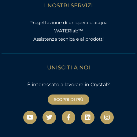
I NOSTRI SERVIZI
Progettazione di un'opera d'acqua
WATERlab™
Assistenza tecnica e ai prodotti
UNISCITI A NOI
È interessato a lavorare in Crystal?
SCOPRI DI PIÙ
Y
T
F
L
I
o
w
a
i
n
u
i
c
n
s
t
t
e
k
t