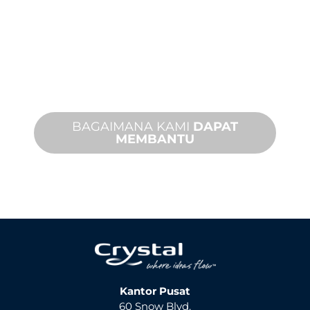
Kami mendukung Anda dan proyek
fitur air Anda. Kami menawarkan
dukungan produk dengan waktu
penyelesaian yang cepat dengan
layanan di tempat dan jarak jauh yang
tersedia.
BAGAIMANA KAMI
DAPAT
MEMBANTU
Kantor Pusat
60 Snow Blvd.