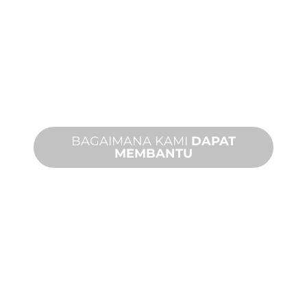
MANUFAKTUR
KHUSUS
Dari konsep hingga komisioning,
inovasi produk baru dan khusus untuk
memenuhi kebutuhan desain dan
kinerja Anda.
BAGAIMANA KAMI
DAPAT
MEMBANTU
DUKUNGAN
PRODUK DAN
TEKNIS