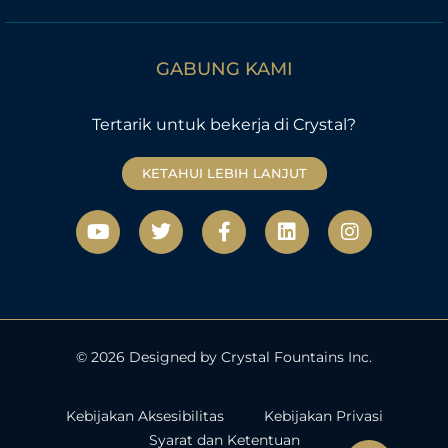
GABUNG KAMI
Tertarik untuk bekerja di Crystal?
KETAHUI LEBIH LANJUT
Y
T
F
L
I
o
w
a
i
n
u
i
c
n
s
t
t
e
k
t
u
t
b
e
a
b
e
o
d
g
e
r
o
i
r
k
n
a
© 2026 Designed by Crystal Fountains Inc.
-
m
f
Kebijakan Aksesibilitas
Kebijakan Privasi
Syarat dan Ketentuan