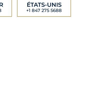
R
ÉTATS-UNIS
8
+1 847 275 5688
ITS
STANCE