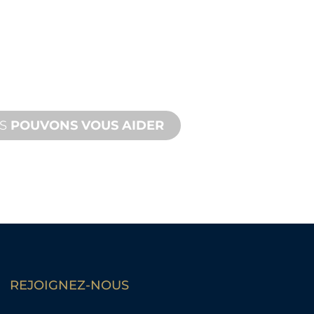
IQUE
s, vous et votre projet
atique. Nous offrons une
avec des délais d'exécution rapides
site et à distance.
US
POUVONS VOUS AIDER
REJOIGNEZ-NOUS