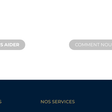
TECHN
e, des innovations
Nous vous soutenon
és pour répondre à
d'aménagement aqu
n et de
assistance produit 
et des services sur 
S AIDER
COMMENT NO
S
NOS SERVICES