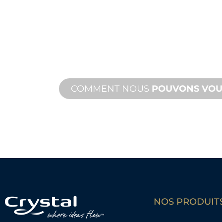
MESURE
De la conception à la mise en servic
de produits nouveaux et personnalis
vos besoins en matière de conceptio
performance.
COMMENT NOUS
POUVONS VOU
NOS PRODUIT