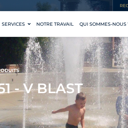
RE
SERVICES
NOTRE TRAVAIL
QUI SOMMES-NOUS 
CONCEPTION D'UNE
NOTRE HISTOIRE
PIÈCE D'EAU
NOS VALEURS
WATERLAB™
RENCONTRER
ASSISTANCE
L'ÉQUIPE
TECHNIQUE ET
ODUITS
PRODUITS
CARRIÈRES
51 - V BLAST