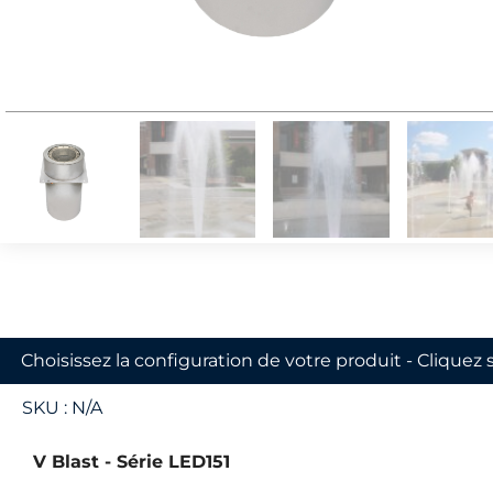
Choisissez la configuration de votre produit - Cliquez 
SKU :
N/A
V Blast - Série LED151