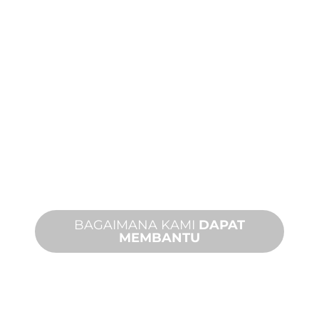
MANUFAKTUR
KHUSUS
Dari konsep hingga komisioning,
inovasi produk baru dan khusus untuk
memenuhi kebutuhan desain dan
kinerja Anda.
BAGAIMANA KAMI
DAPAT
MEMBANTU