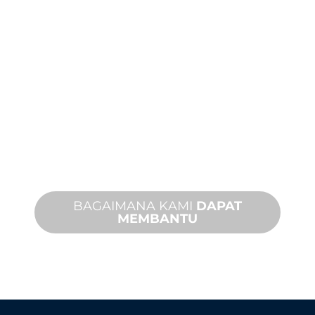
DUKUNGAN
PRODUK DAN
TEKNIS
Kami mendukung Anda dan proyek
fitur air Anda. Kami menawarkan
dukungan produk dengan waktu
penyelesaian yang cepat dengan
layanan di tempat dan jarak jauh yang
tersedia.
BAGAIMANA KAMI
DAPAT
MEMBANTU