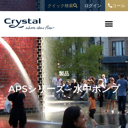
コ
へ
ログイン
クイック検索
コール
ン
ス
テ
キ
ン
ッ
ツ
プ
へ
ス
キ
ッ
プ
製品
APSシリーズ - 水中ポンプ