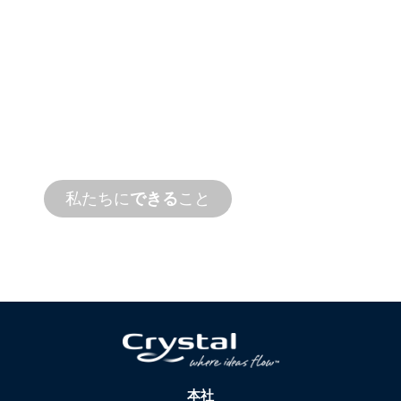
製品および技術
サポート
私たちは、お客様とお客様の水まわりプロ
ジェクトを応援します。オンサイトとリモ
ートサービスの両方で、迅速なターンアラ
ウンドタイムで製品サポートを提供しま
す。
私たちに
できる
こと
本社