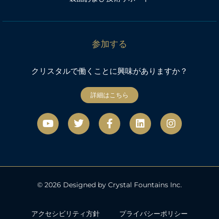
参加する
クリスタルで働くことに興味がありますか？
詳細はこちら
Y
ツ
フ
リ
イ
o
イ
ェ
ン
ン
u
ッ
イ
ク
ス
t
タ
ス
タ
u
ー
ブ
グ
b
ッ
ラ
e
ク
ム
© 2026 Designed by Crystal Fountains Inc.
アクセシビリティ方針
プライバシーポリシー