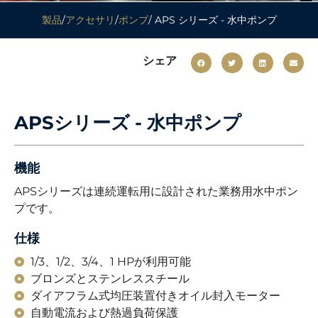
製品
/
アクセサリ
/
ポンプ
/ APS シリーズ - 水中ポンプ
シェア
APSシリーズ - 水中ポンプ
機能
APSシリーズは連続運転用に設計された業務用水中ポン
プです。
仕様
1/3、1/2、3/4、1 HPが利用可能
ブロンズとステンレススチール
ダイアフラム式均圧装置付きオイル封入モーター
自動電流および熱過負荷保護