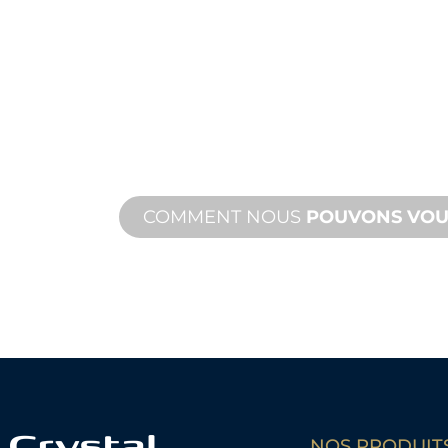
FABRICATION
MESURE
De la conception à la mise en servic
de produits nouveaux et personnalis
vos besoins en matière de conceptio
performance.
COMMENT NOUS
POUVONS VOU
NOS PRODUIT