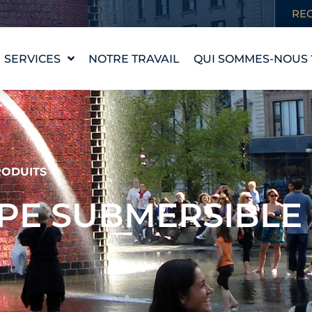
RE
SERVICES
NOTRE TRAVAIL
QUI SOMMES-NOUS 
CONCEPTION D'UNE
NOTRE HISTOIRE
PIÈCE D'EAU
NOS VALEURS
WATERLAB™
RENCONTRER
ASSISTANCE
L'ÉQUIPE
TECHNIQUE ET
ODUITS
PRODUITS
CARRIÈRES
MPE SUBMERSIBLE