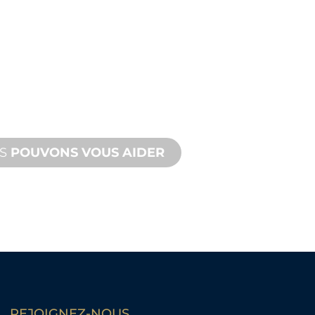
STANCE
IQUE
s, vous et votre projet
atique. Nous offrons une
avec des délais d'exécution rapides
site et à distance.
US
POUVONS VOUS AIDER
REJOIGNEZ-NOUS