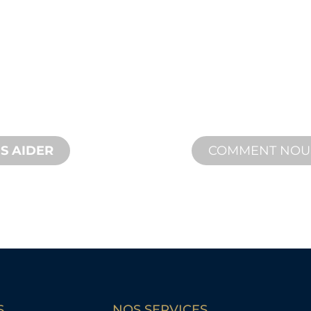
SUR
ET
ASSI
TECHN
e, des innovations
Nous vous soutenon
és pour répondre à
d'aménagement aqu
n et de
assistance produit 
et des services sur 
S AIDER
COMMENT NO
S
NOS SERVICES