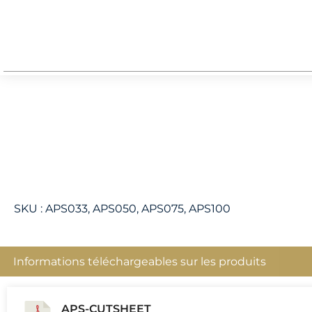
SKU :
APS033, APS050, APS075, APS100
Informations téléchargeables sur les produits
APS-CUTSHEET