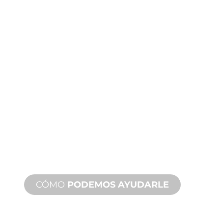
FABRICACIÓN
A MEDIDA
Desde el concepto hasta la puesta en
marcha, innovaciones de productos
nuevos y personalizados para
satisfacer sus necesidades de diseño y
rendimiento.
CÓMO
PODEMOS AYUDARLE