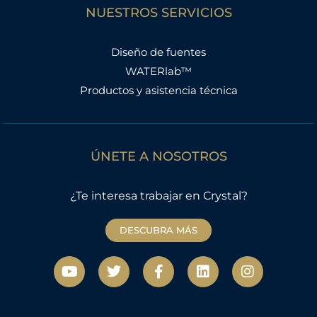
NUESTROS SERVICIOS
Diseño de fuentes
WATERlab™
Productos y asistencia técnica
ÚNETE A NOSOTROS
¿Te interesa trabajar en Crystal?
DESCUBRA MÁS
Y
T
F
L
I
o
w
a
i
n
u
i
c
n
s
t
t
e
k
t