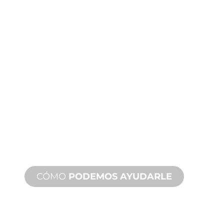
ASISTENCIA
TÉCNICA
Y SOBRE
PRODUCTOS
Le respaldamos a usted y a su
proyecto de fuente de agua.
Ofrecemos soporte de producto con
un tiempo de respuesta rápido con
servicios tanto in situ como remotos
disponibles.
CÓMO
PODEMOS AYUDARLE