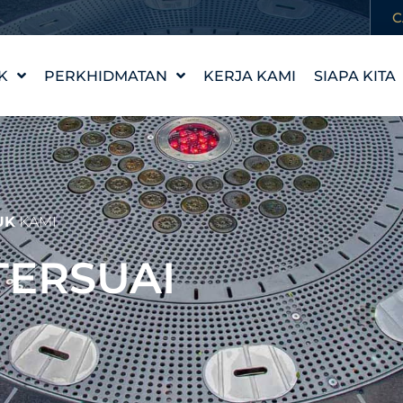
C
K
PERKHIDMATAN
KERJA KAMI
SIAPA KITA
REKA BENTUK CIRI AIR
KISAH KAM
WATERLAB™
NILAI KAMI
PRODUK DAN
TEMUI PA
SOKONGAN TEKNIKAL
KERJAYA
UK
KAMI
TERSUAI