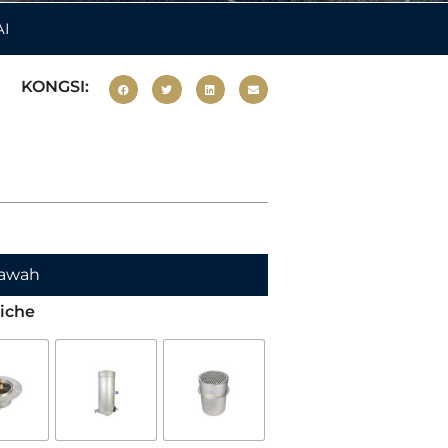
AI
KONGSI:
 Bawah
Niche