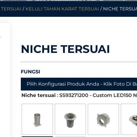
TERSUAI
/
KELULI TAHAN KARAT TERSUAI
/ NICHE TERSU
NICHE TERSUAI
FUNGSI
Pilih Konfigurasi Produk Anda - Klik Foto Di
Niche tersuai
: SS93271200 - Custom LED150 