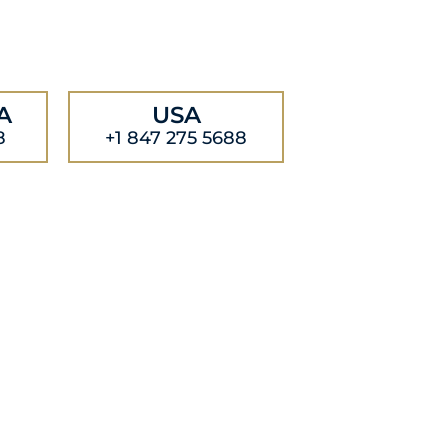
A
USA
8
+1 847 275 5688