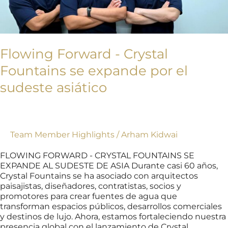
sudeste
asiático
Flowing Forward - Crystal
Fountains se expande por el
sudeste asiático
Team Member Highlights
/
Arham Kidwai
FLOWING FORWARD - CRYSTAL FOUNTAINS SE
EXPANDE AL SUDESTE DE ASIA Durante casi 60 años,
Crystal Fountains se ha asociado con arquitectos
paisajistas, diseñadores, contratistas, socios y
promotores para crear fuentes de agua que
transforman espacios públicos, desarrollos comerciales
y destinos de lujo. Ahora, estamos fortaleciendo nuestra
presencia global con el lanzamiento de Crystal