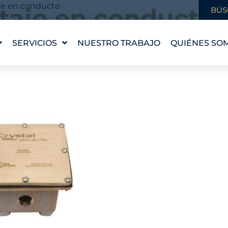
e en conducto
taje en conducto
BÚS
SERVICIOS
NUESTRO TRABAJO
QUIÉNES SO
ultado único
DISEÑO DE FUENTES
NUESTRA HI
WATERLAB™
NUESTROS 
PRODUCTOS Y
CONOCE AL
ASISTENCIA TÉCNICA
CARRERAS
PROFESION