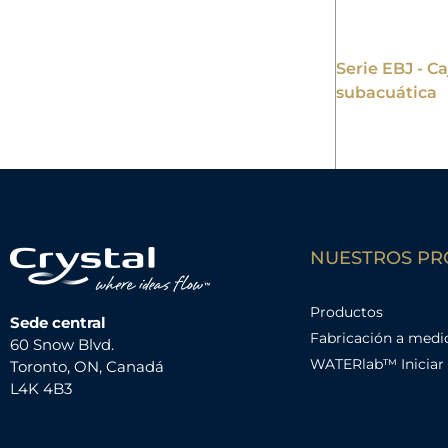
Serie EBJ - C
subacuática
NUESTROS P
Productos
Sede central
Fabricación a medi
60 Snow Blvd.
WATERlab™ Iniciar 
Toronto, ON, Canadá
L4K 4B3