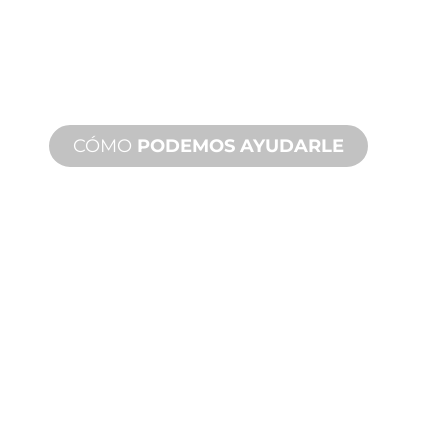
Desde el concepto hasta la puesta en
marcha, innovaciones de productos
nuevos y personalizados para
satisfacer sus necesidades de diseño y
rendimiento.
CÓMO
PODEMOS AYUDARLE
ASISTENCIA
TÉCNICA
Y SOBRE
PRODUCTOS
Le respaldamos a usted y a su
proyecto de fuente de agua.