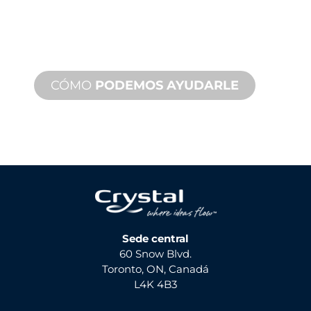
Ofrecemos soporte de producto con
un tiempo de respuesta rápido con
servicios tanto in situ como remotos
disponibles.
CÓMO
PODEMOS AYUDARLE
Sede central
60 Snow Blvd.
Toronto, ON, Canadá
L4K 4B3