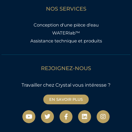
NOS SERVICES
Conception d'une pièce d'eau
WATERlab™
Assistance technique et produits
REJOIGNEZ-NOUS
Travailler chez Crystal vous intéresse ?
EN SAVOIR PLUS
Y
T
F
L
I
o
w
a
i
n
u
i
c
n
s
t
t
e
k
t