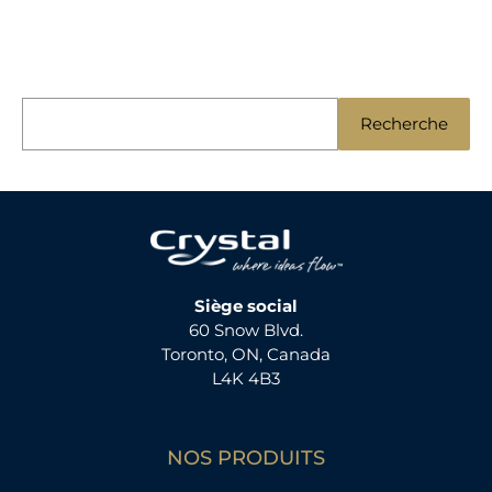
R
Recherche
e
c
h
e
r
c
Siège social
60 Snow Blvd.
h
Toronto, ON, Canada
e
L4K 4B3
d
e
NOS PRODUITS
: