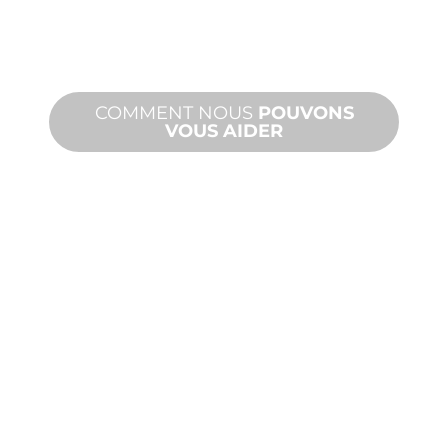
et personnalisés pour répondre à vos
besoins en matière de conception et
de performance.
COMMENT NOUS
POUVONS
VOUS AIDER
PRODUITS
ET
ASSISTANCE
TECHNIQUE
Nous vous soutenons, vous et votre
projet d'aménagement aquatique.
Nous offrons une assistance produit