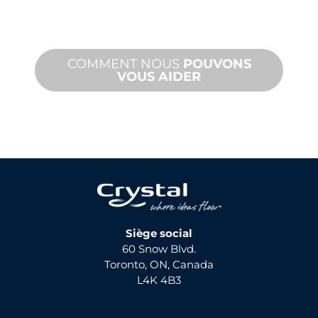
avec des délais d'exécution rapides et
des services sur site et à distance.
COMMENT NOUS
POUVONS
VOUS AIDER
Siège social
60 Snow Blvd.
Toronto, ON, Canada
L4K 4B3