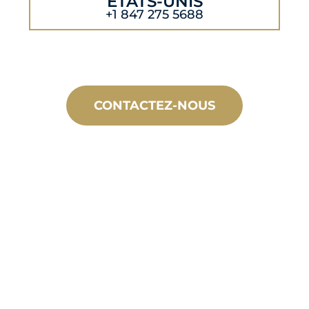
ÉTATS-UNIS
+1 847 275 5688
CONTACTEZ-NOUS
FABRICATION
SUR
MESURE
De la conception à la mise en service,
des innovations de produits nouveaux