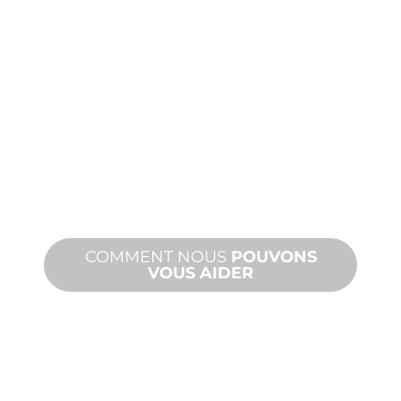
FABRICATION
SUR
MESURE
De la conception à la mise en service,
des innovations de produits nouveaux
et personnalisés pour répondre à vos
besoins en matière de conception et
de performance.
COMMENT NOUS
POUVONS
VOUS AIDER