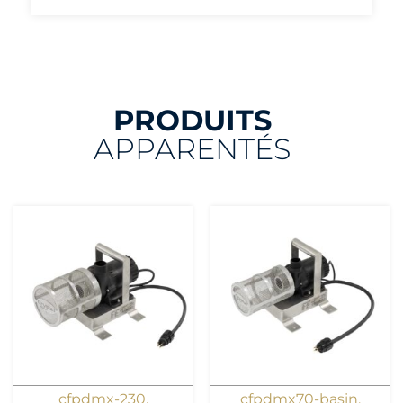
PRODUITS
APPARENTÉS
cfpdmx-230
,
cfpdmx70-basin
,