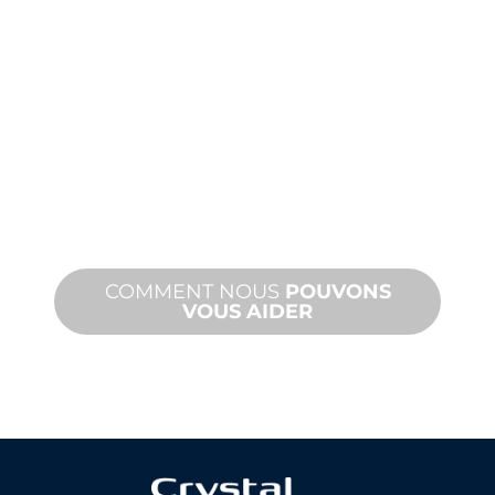
PRODUITS
ET
ASSISTANCE
TECHNIQUE
Nous vous soutenons, vous et votre
projet d'aménagement aquatique.
Nous offrons une assistance produit
avec des délais d'exécution rapides et
des services sur site et à distance.
COMMENT NOUS
POUVONS
VOUS AIDER