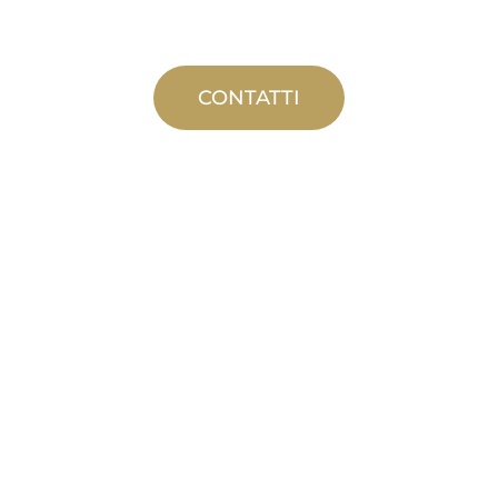
CONTATTI
PRODUZIONE
PERSONALIZZATA
Dall'ideazione alla messa in servizio,
innovazioni di prodotto nuove e
personalizzate per soddisfare le sue