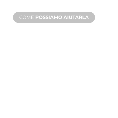
esigenze di design e prestazioni.
COME
POSSIAMO AIUTARLA
ASSISTENZA
TECNICA E SUI
PRODOTTI
Siamo al fianco di lei e del suo
progetto di giochi d'acqua. Offriamo
assistenza sui prodotti con tempi
rapidi, con servizi disponibili sia in loco
che a distanza.