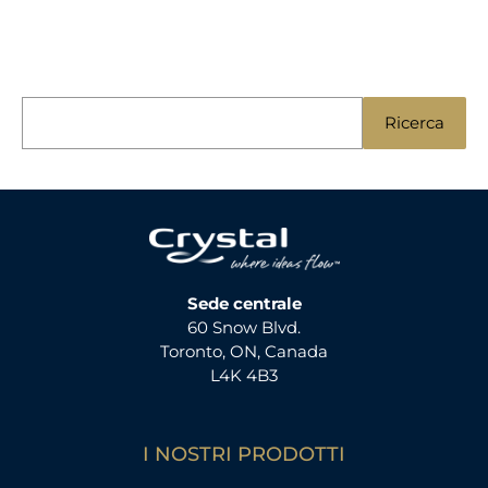
R
Ricerca
i
c
e
r
c
a
Sede centrale
60 Snow Blvd.
p
Toronto, ON, Canada
e
L4K 4B3
r
:
I NOSTRI PRODOTTI