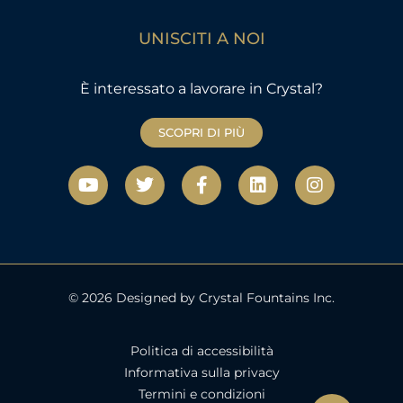
UNISCITI A NOI
È interessato a lavorare in Crystal?
SCOPRI DI PIÙ
Y
T
F
L
I
o
w
a
i
n
u
i
c
n
s
t
t
e
k
t
u
t
b
e
a
b
e
o
d
g
e
r
o
i
r
k
n
a
© 2026 Designed by Crystal Fountains Inc.
-
m
f
Politica di accessibilità
Informativa sulla privacy
Termini e condizioni