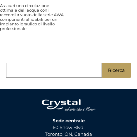
Assicuri una circolazione
ottimale dell'acqua con i
raccordi a vuoto della serie AWA,
componenti affidabili per un
impianto idraulico di livello
professionale.
R
Ricerca
i
c
e
r
c
a
Sede centrale
60 Snow Blvd.
p
Toronto, ON, Canada