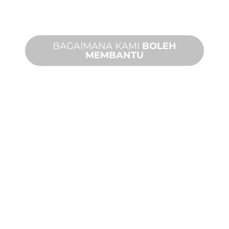
keperluan reka bentuk dan prestasi
anda.
BAGAIMANA KAMI
BOLEH
MEMBANTU
PRODUK DAN
TEKNIKAL
SOKONGAN
Kami berdiri di belakang anda dan
projek ciri air anda. Kami menawarkan
sokongan produk dengan masa
penyelesaian yang cepat dengan
kedua-dua perkhidmatan di tapak dan