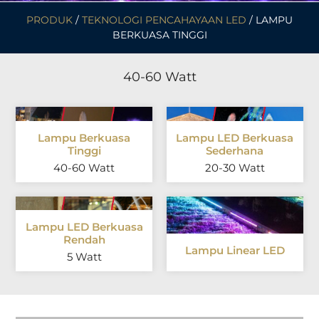
PRODUK
/
TEKNOLOGI PENCAHAYAAN LED
/ LAMPU
BERKUASA TINGGI
40-60 Watt
Lampu Berkuasa
Lampu LED Berkuasa
Tinggi
Sederhana
40-60 Watt
20-30 Watt
Lampu LED Berkuasa
Rendah
Lampu Linear LED
5 Watt