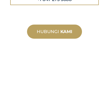
HUBUNGI
KAMI
PEMBUATAN
TERSUAI
Daripada konsep kepada
pentauliahan, inovasi produk baharu
dan tersuai untuk memenuhi