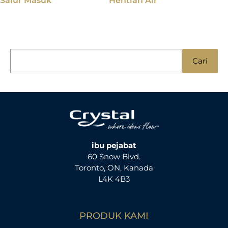
Salur Masuk
Hentian Air
C
Cari
a
r
i
u
n
t
ibu pejabat
60 Snow Blvd.
u
Toronto, ON, Kanada
k
L4K 4B3
:
PRODUK KAMI