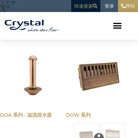
跳
内
主页
"
3"
登录
3"
快速搜索
呼叫
至
容
内
容
显示所有 10 个结果
DOA 系列 - 溢流排水器
DOW 系列