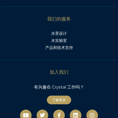
我们的服务
水景设计
水实验室
产品和技术支持
加入我们
有兴趣在 Crystal 工作吗？
了解更多
视
微
F
L
社
频
博
a
i
交