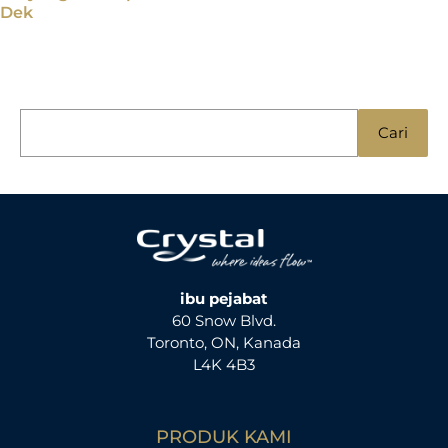
Dek
C
Cari
a
r
i
u
n
t
ibu pejabat
60 Snow Blvd.
u
Toronto, ON, Kanada
k
L4K 4B3
:
PRODUK KAMI