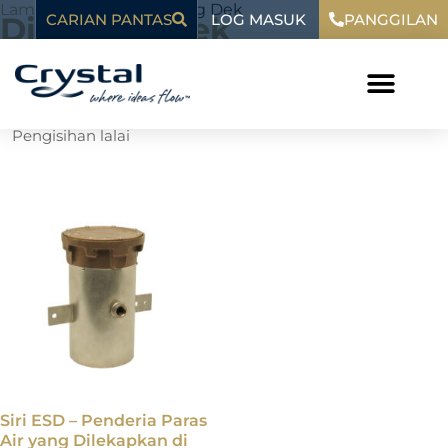
Langkau
kandungan
Laman Utama
»
Dipasang Dek
LOG MASUK
Dipasang dek
CARIAN PANTAS
PANGGILAN
ke
kandungan
Menunjukkan hasil tunggal
Siri ESD – Penderia Paras
Air yang Dilekapkan di