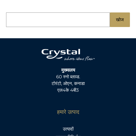
नि
खोज
म्न
को
खो
जें
:
मुख्यालय
60 स्नो ब्लाव्ड.
टोरंटो, ओएन, कनाडा
एल4के 4बी3
हमारे उत्पाद
उत्पादों