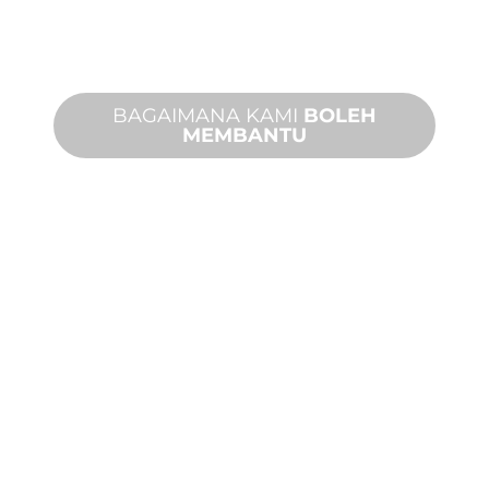
dan tersuai untuk memenuhi
keperluan reka bentuk dan prestasi
anda.
BAGAIMANA KAMI
BOLEH
MEMBANTU
PRODUK DAN
TEKNIKAL
SOKONGAN
Kami berdiri di belakang anda dan
projek ciri air anda. Kami menawarkan
sokongan produk dengan masa
penyelesaian yang cepat dengan