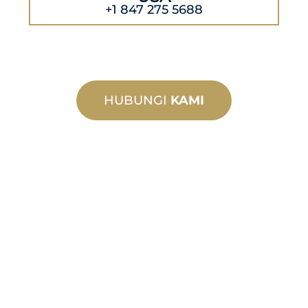
+1 847 275 5688
HUBUNGI
KAMI
PEMBUATAN
TERSUAI
Daripada konsep kepada
pentauliahan, inovasi produk baharu