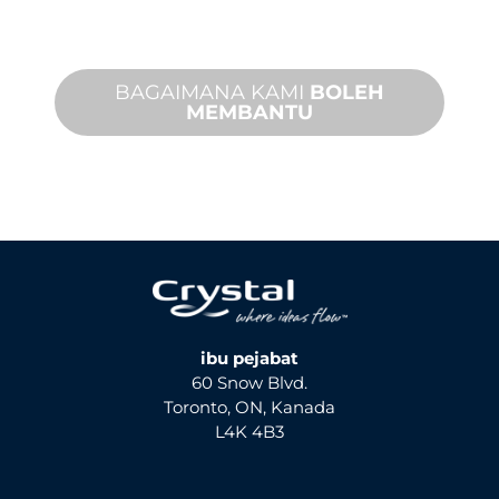
kedua-dua perkhidmatan di tapak dan
jauh tersedia.
BAGAIMANA KAMI
BOLEH
MEMBANTU
ibu pejabat
60 Snow Blvd.
Toronto, ON, Kanada
L4K 4B3