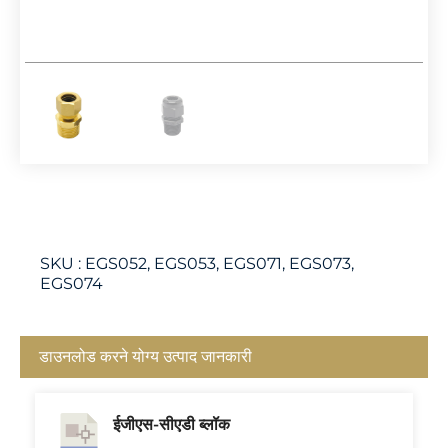
SKU :
EGS052, EGS053, EGS071, EGS073,
EGS074
डाउनलोड करने योग्य उत्पाद जानकारी
ईजीएस-सीएडी ब्लॉक