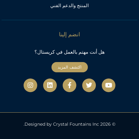
المنتج والدعم الفني
انضم إلينا
هل أنت مهتم بالعمل في كريستال؟
اكتشف المزيد
ي
ت
ف
ل
ا
و
و
ي
ي
ن
ت
ي
س
ن
س
ي
ت
ب
ك
ت
و
ر
و
د
ج
ب
ك
إ
ر
-
ن
ا
ف
م
© 2026 Designed by Crystal Fountains Inc.