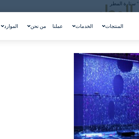
ستارة المطر
 المطر
المنتجات
الخدمات
عملنا
من نحن
الموارد
تصميم معالم مائية
قصتنا
التعليم
ووترلاب ™WATERLAB
قيمنا
المدونة
المنتج والدعم الفني
تعرّف على الفريق
في الأخب
الوظائف