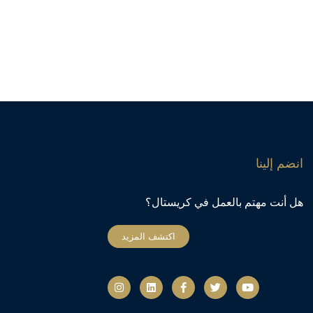
انضم إلينا
هل أنت مهتم بالعمل في كريستال؟
اكتشف المزيد
ي
ت
ف
ل
ا
و
و
ي
ي
ن
ت
ي
س
ن
س
ي
ت
ب
ك
ت
و
ر
و
د
ج