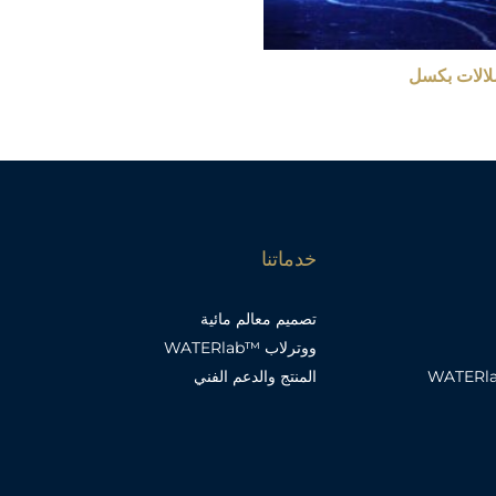
خدماتنا
تصميم معالم مائية
ووترلاب ™WATERlab
دخول إلى WATERlab™
المنتج والدعم الفني