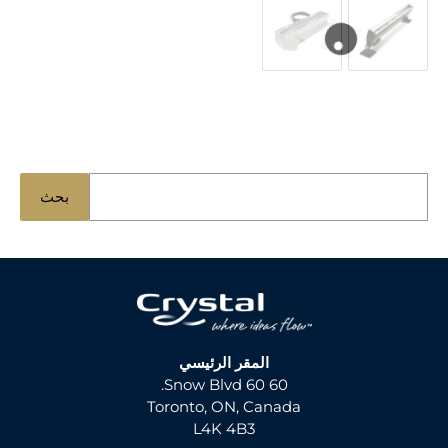
ا
بحث
ب
ح
ث
ع
ن
:
المقر الرئيسي
60 60 Snow Blvd.
Toronto, ON, Canada
L4K 4B3