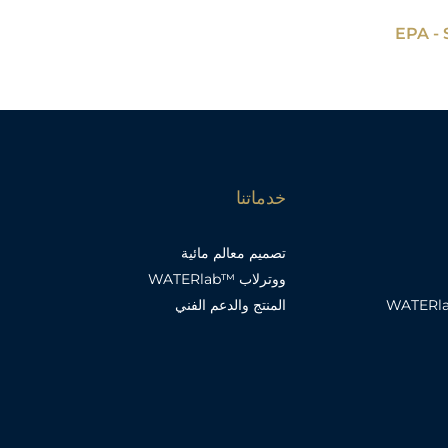
خدماتنا
تصميم معالم مائية
ووترلاب ™WATERlab
دخول إلى WATERlab™
المنتج والدعم الفني