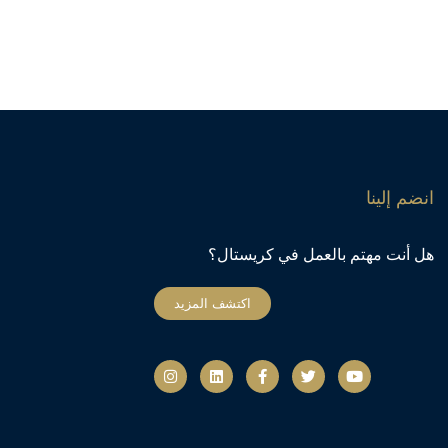
انضم إلينا
هل أنت مهتم بالعمل في كريستال؟
اكتشف المزيد
ي
ت
ف
ل
ا
و
و
ي
ي
ن
ت
ي
س
ن
س
ي
ت
ب
ك
ت
و
ر
و
د
ج
ب
ك
إ
ر
-
ن
ا