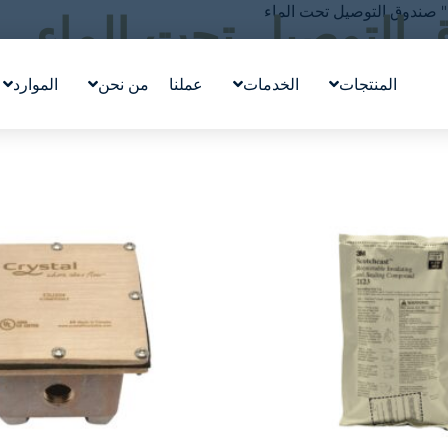
صندوق التوصيل تحت الماء
 التوصيل تحت الماء
المنتجات
الخدمات
عملنا
من نحن
الموارد
تصميم معالم مائية
قصتنا
التعليم
ووترلاب ™WATERLAB
قيمنا
المدونة
المنتج والدعم الفني
تعرّف على الفريق
في الأخب
الوظائف