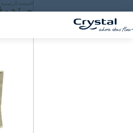
خطي
الصفحة الرئيسية
"
صندوق
المحتوى
لى
لمحتوى
ا
بحث
ب
ح
ث
ع
ن
: